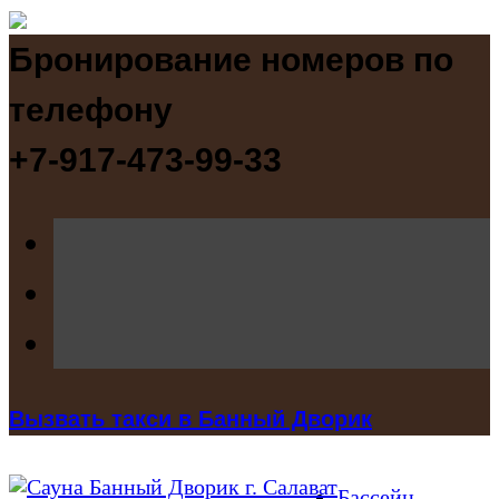
Бронирование номеров по
телефону
+7-917-473-99-33
Вызвать такси в Банный Дворик
Бассейн