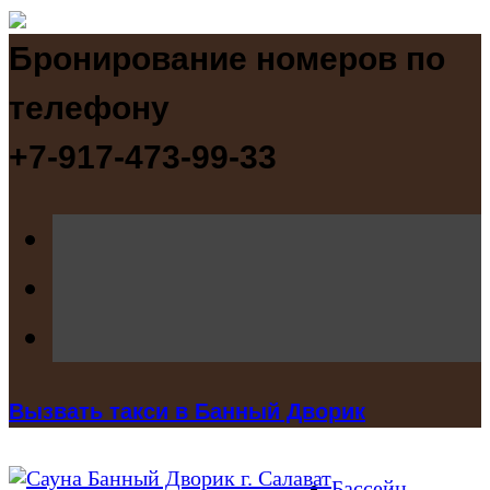
Бронирование номеров по
телефону
+7-917-473-99-33
Вызвать такси в Банный Дворик
Бассейн